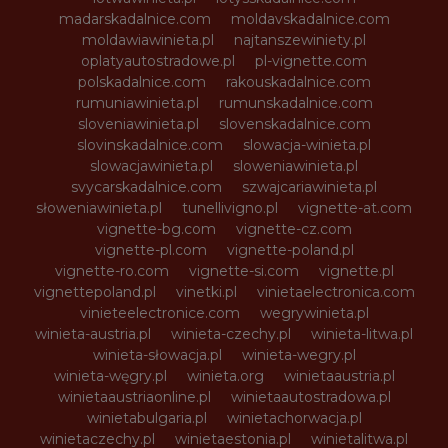
madarskadalnice.com
moldavskadalnice.com
moldawiawinieta.pl
najtanszewiniety.pl
oplatyautostradowe.pl
pl-vignette.com
polskadalnice.com
rakouskadalnice.com
rumuniawinieta.pl
rumunskadalnice.com
sloveniawinieta.pl
slovenskadalnice.com
slovinskadalnice.com
slowacja-winieta.pl
slowacjawinieta.pl
sloweniawinieta.pl
svycarskadalnice.com
szwajcariawinieta.pl
słoweniawinieta.pl
tunellivigno.pl
vignette-at.com
vignette-bg.com
vignette-cz.com
vignette-pl.com
vignette-poland.pl
vignette-ro.com
vignette-si.com
vignette.pl
vignettepoland.pl
vinetki.pl
vinietaelectronica.com
vinieteelectronice.com
wegrywinieta.pl
winieta-austria.pl
winieta-czechy.pl
winieta-litwa.pl
winieta-słowacja.pl
winieta-wegry.pl
winieta-węgry.pl
winieta.org
winietaaustria.pl
winietaaustriaonline.pl
winietaautostradowa.pl
winietabulgaria.pl
winietachorwacja.pl
winietaczechy.pl
winietaestonia.pl
winietalitwa.pl