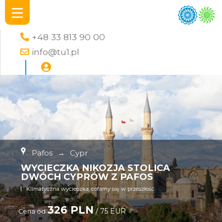
+48 33 813 90 00
info@tu1.pl
Pafos
→
Cypr
WYCIECZKA NIKOZJA STOLICA
DWÓCH CYPRÓW Z PAFOS
Klimatyczna wycieczka, cofamy się w przeszłość
326 PLN
/ 75 EUR
Cena od