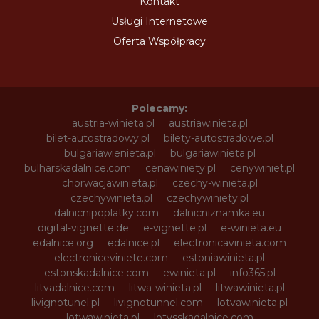
Kontakt
Usługi Internetowe
Oferta Współpracy
Polecamy:
austria-winieta.pl
austriawinieta.pl
bilet-autostradowy.pl
bilety-autostradowe.pl
bulgariawienieta.pl
bulgariawinieta.pl
bulharskadalnice.com
cenawiniety.pl
cenywiniet.pl
chorwacjawinieta.pl
czechy-winieta.pl
czechywinieta.pl
czechywiniety.pl
dalnicnipoplatky.com
dalnicniznamka.eu
digital-vignette.de
e-vignette.pl
e-winieta.eu
edalnice.org
edalnice.pl
electronicavinieta.com
electroniceviniete.com
estoniawinieta.pl
estonskadalnice.com
ewinieta.pl
info365.pl
litvadalnice.com
litwa-winieta.pl
litwawinieta.pl
livignotunel.pl
livignotunnel.com
lotvawinieta.pl
lotwawinieta.pl
lotysskadalnice.com