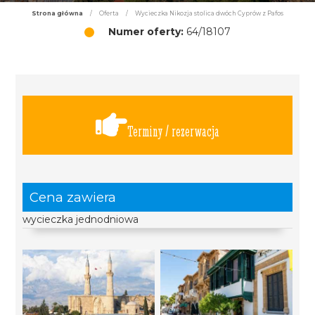
Strona główna
/
Oferta
/
Wycieczka Nikozja stolica dwóch Cyprów z Pafos
Numer oferty:
64/18107
Terminy / rezerwacja
Cena zawiera
wycieczka jednodniowa